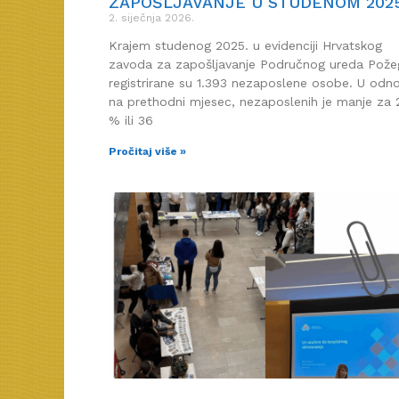
ZAPOŠLJAVANJE U STUDENOM 2025
2. siječnja 2026.
Krajem studenog 2025. u evidenciji Hrvatskog
zavoda za zapošljavanje Područnog ureda Pože
registrirane su 1.393 nezaposlene osobe. U odn
na prethodni mjesec, nezaposlenih je manje za 
% ili 36
Pročitaj više »