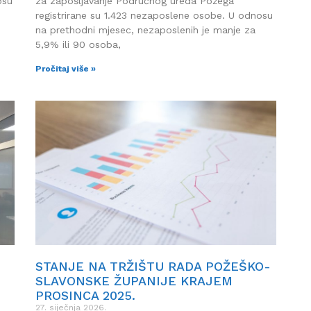
osu
za zapošljavanje Područnog ureda Požega
registrirane su 1.423 nezaposlene osobe. U odnosu
na prethodni mjesec, nezaposlenih je manje za
5,9% ili 90 osoba,
Pročitaj više »
STANJE NA TRŽIŠTU RADA POŽEŠKO-
SLAVONSKE ŽUPANIJE KRAJEM
PROSINCA 2025.
27. siječnja 2026.