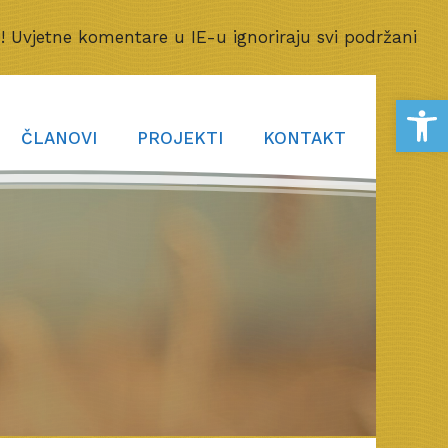
0! Uvjetne komentare u IE-u ignoriraju svi podržani
Open
ČLANOVI
PROJEKTI
KONTAKT