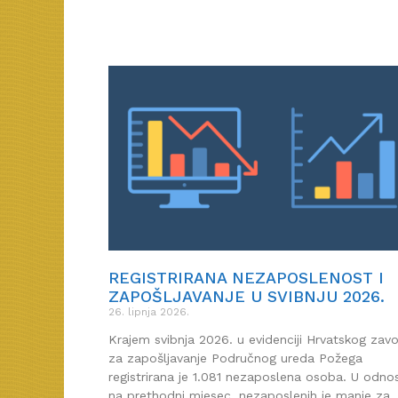
REGISTRIRANA NEZAPOSLENOST I
ZAPOŠLJAVANJE U SVIBNJU 2026.
26. lipnja 2026.
Krajem svibnja 2026. u evidenciji Hrvatskog zav
za zapošljavanje Područnog ureda Požega
registrirana je 1.081 nezaposlena osoba. U odno
na prethodni mjesec, nezaposlenih je manje za