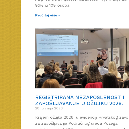
9,1% ili 108 osoba,
Pročitaj više »
REGISTRIRANA NEZAPOSLENOST I
ZAPOŠLJAVANJE U OŽUJKU 2026.
28. travnja 2026.
Krajem ožujka 2026. u evidenciji Hrvatskog zav
za zapošljavanje Područnog ureda Požega